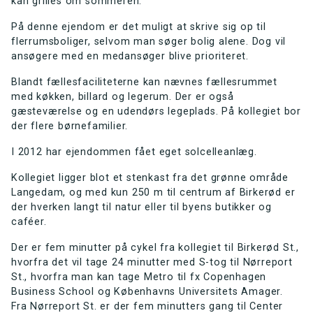
kan grilles om sommeren.
På denne ejendom er det muligt at skrive sig op til
flerrumsboliger, selvom man søger bolig alene. Dog vil
ansøgere med en medansøger blive prioriteret.
Blandt fællesfaciliteterne kan nævnes fællesrummet
med køkken, billard og legerum. Der er også
gæsteværelse og en udendørs legeplads. På kollegiet bor
der flere børnefamilier.
I 2012 har ejendommen fået eget solcelleanlæg.
Kollegiet ligger blot et stenkast fra det grønne område
Langedam, og med kun 250 m til centrum af Birkerød er
der hverken langt til natur eller til byens butikker og
caféer.
Der er fem minutter på cykel fra kollegiet til Birkerød St.,
hvorfra det vil tage 24 minutter med S-tog til Nørreport
St., hvorfra man kan tage Metro til fx Copenhagen
Business School og Københavns Universitets Amager.
Fra Nørreport St. er der fem minutters gang til Center