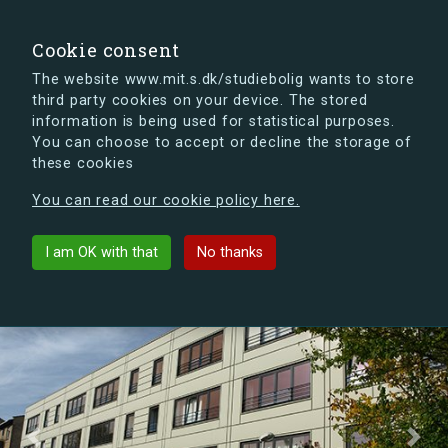
search
Search
Sign in
s.dk
Cookie consent
The website www.mit.s.dk/studiebolig wants to store
third party cookies on your device. The stored
s.dk is getting a new look soon. If you're curious, you
information is being used for statistical purposes.
can already take a peek at what the new s.dk will look
You can choose to accept or decline the storage of
like.
these cookies
See the new s.dk
You can read our cookie policy here.
Birkerødkollegiet
arrow_back
List buildings
I am OK with that
No thanks
Previous
Next