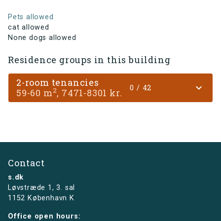
Pets allowed
cat allowed
None dogs allowed
Residence groups in this building
2-room tenancies
expand_more
0 / 42
2
59-60 m
, 7471-8301 kr.
Contact
s.dk
Løvstræde 1,
3. sal
1152 København K
Office open hours: