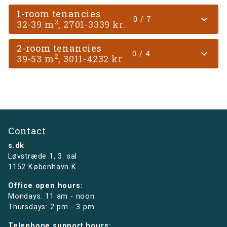
1-room tenancies
expand_more
0 / 7
2
32-39 m
, 2701-3339 kr.
2-room tenancies
expand_more
0 / 4
2
39-53 m
, 3011-4232 kr.
Contact
s.dk
Løvstræde 1,
3. sal
1152 København K
Office open hours:
Mondays: 11 am - noon
Thursdays: 2 pm - 3 pm
Telephone support hours: