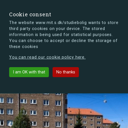
search
Search
Sign in
s.dk
Cookie consent
The website www.mit.s.dk/studiebolig wants to store
third party cookies on your device. The stored
s.dk is getting a new look soon. If you're curious, you
information is being used for statistical purposes.
can already take a peek at what the new s.dk will look
You can choose to accept or decline the storage of
like.
these cookies
See the new s.dk
You can read our cookie policy here.
Sjællandshuse
arrow_back
List buildings
I am OK with that
No thanks
Previous
Next