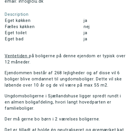
email: info@ciu.dk
Description
Eget køkken
ja
Fælles køkken
nej
Eget toilet
ja
Eget bad
ja
Ventetiden
på boligerne på denne ejendom er typisk over
12 måneder.
Ejendommen består af 268 lejligheder og af disse vil 6
boliger blive omdannet til ungdomsboliger. Dette vil ske
løbende over 10 år og de vil være på max 55 m2.
Ungdomsboligerne i Sjællandshuse ligger spredt rundt i
en almen boligafdeling, hvori langt hovedparten er
familieboliger.
Der må gerne bo børn i 2 værelses boligerne.
Det er tilladt at holde én neutraliseret og øremærket kat.