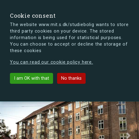
search
Search
Sign in
s.dk
Cookie consent
The website www.mit.s.dk/studiebolig wants to store
third party cookies on your device. The stored
s.dk is getting a new look soon. If you're curious, you
information is being used for statistical purposes.
can already take a peek at what the new s.dk will look
You can choose to accept or decline the storage of
like.
these cookies
See the new s.dk
You can read our cookie policy here.
Østerbro
arrow_back
List buildings
I am OK with that
No thanks
Previous
Next