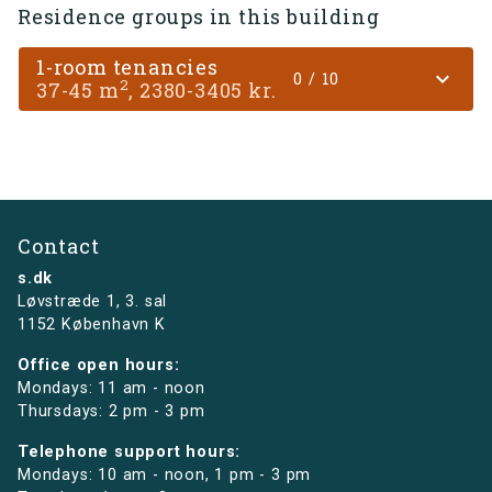
Residence groups in this building
1-room tenancies
expand_more
0 / 10
2
37-45 m
, 2380-3405 kr.
Contact
s.dk
Løvstræde 1,
3. sal
1152 København K
Office open hours:
Mondays: 11 am - noon
Thursdays: 2 pm - 3 pm
Telephone support hours:
Mondays: 10 am - noon, 1 pm - 3 pm