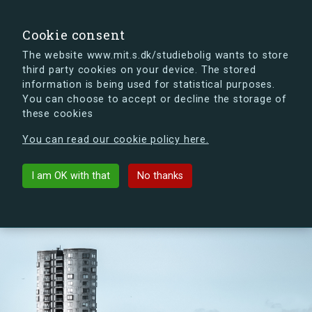
search
Search
Sign in
s.dk
Cookie consent
The website www.mit.s.dk/studiebolig wants to store
third party cookies on your device. The stored
s.dk is getting a new look soon. If you're curious, you
information is being used for statistical purposes.
can already take a peek at what the new s.dk will look
You can choose to accept or decline the storage of
like.
these cookies
See the new s.dk
You can read our cookie policy here.
arrow_back
List buildings
I am OK with that
No thanks
PFA Kollegiet - Aalborg