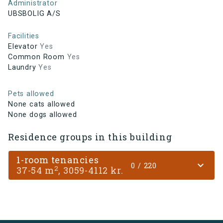
Administrator
UBSBOLIG A/S
Facilities
Elevator
Yes
Common Room
Yes
Laundry
Yes
Pets allowed
None cats allowed
None dogs allowed
Residence groups in this building
1-room tenancies
expand_more
0 / 220
2
37-54 m
, 3059-4112 kr.