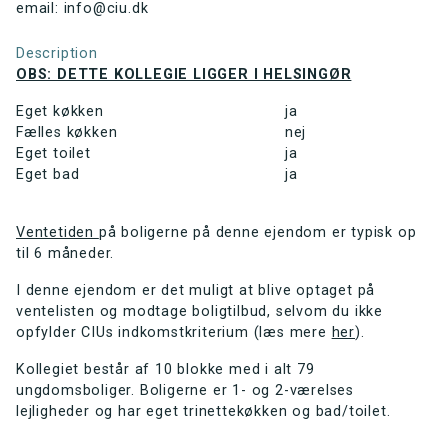
email: info@ciu.dk
Description
OBS: DETTE KOLLEGIE LIGGER I HELSINGØR
Eget køkken
ja
Fælles køkken
nej
Eget toilet
ja
Eget bad
ja
Ventetiden
på boligerne på denne ejendom er typisk op
til 6 måneder.
I denne ejendom er det muligt at blive optaget på
ventelisten og modtage boligtilbud, selvom du ikke
opfylder CIUs indkomstkriterium (læs mere
her
).
Kollegiet består af 10 blokke med i alt 79
ungdomsboliger. Boligerne er 1- og 2-værelses
lejligheder og har eget trinettekøkken og bad/toilet.