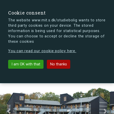
search
Search
Sign in
s.dk
Cookie consent
The website www.mit.s.dk/studiebolig wants to store
third party cookies on your device. The stored
s.dk is getting a new look soon. If you're curious, you
information is being used for statistical purposes.
can already take a peek at what the new s.dk will look
You can choose to accept or decline the storage of
like.
these cookies
See the new s.dk
You can read our cookie policy here.
Kronborg Kollegiet
arrow_back
List buildings
I am OK with that
No thanks
Previous
Next