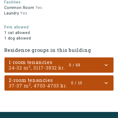
Facilities
Common Room
Yes
Laundry
Yes
Pets allowed
1 cat allowed
1 dog allowed
Residence groups in this building
1-room tenancies
expand_more
0 / 69
2
24-32 m
, 3117-3832 kr.
2-room tenancies
expand_more
0 / 10
2
37-37 m
, 4703-4703 kr.