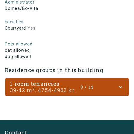
Administrator
Domea/Bo-Vita
Facilities
Courtyard
Yes
Pets allowed
cat allowed
dog allowed
Residence groups in this building
1-room tenancies
expand_more
0 / 14
2
39-42 m
, 4754-4962 kr.
Contact