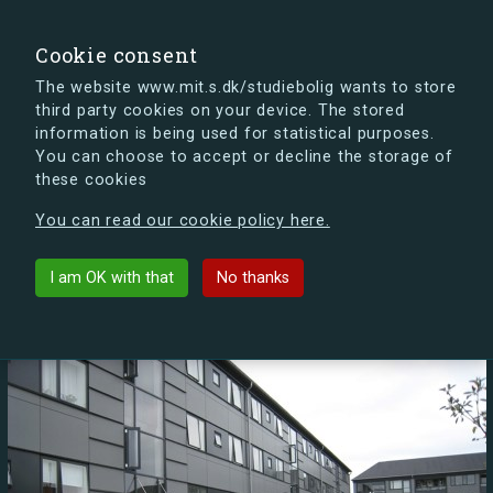
search
Search
Sign in
s.dk
Cookie consent
The website www.mit.s.dk/studiebolig wants to store
third party cookies on your device. The stored
s.dk is getting a new look soon. If you're curious, you
information is being used for statistical purposes.
can already take a peek at what the new s.dk will look
You can choose to accept or decline the storage of
like.
these cookies
See the new s.dk
You can read our cookie policy here.
arrow_back
List buildings
I am OK with that
No thanks
Kongelundsvej 48A-52 B