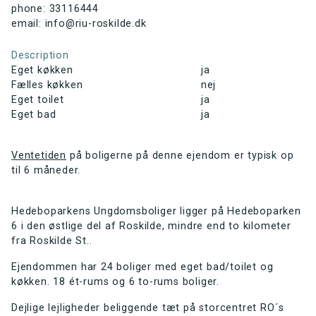
phone: 33116444
email: info@riu-roskilde.dk
Description
Eget køkken
ja
Fælles køkken
nej
Eget toilet
ja
Eget bad
ja
Ventetiden
på boligerne på denne ejendom er typisk op
til 6 måneder.
Hedeboparkens Ungdomsboliger ligger på Hedeboparken
6 i den østlige del af Roskilde, mindre end to kilometer
fra Roskilde St..
Ejendommen har 24 boliger med eget bad/toilet og
køkken. 18 ét-rums og 6 to-rums boliger.
Dejlige lejligheder beliggende tæt på storcentret RO´s