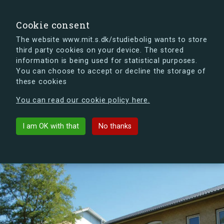
search
Search
Sign in
s.dk
Cookie consent
The website www.mit.s.dk/studiebolig wants to store
third party cookies on your device. The stored
s.dk is getting a new look soon. If you're curious, you
information is being used for statistical purposes.
can already take a peek at what the new s.dk will look
You can choose to accept or decline the storage of
like.
these cookies
See the new s.dk
You can read our cookie policy here.
arrow_back
List buildings
I am OK with that
No thanks
Hedeboparken Ungdomsboliger