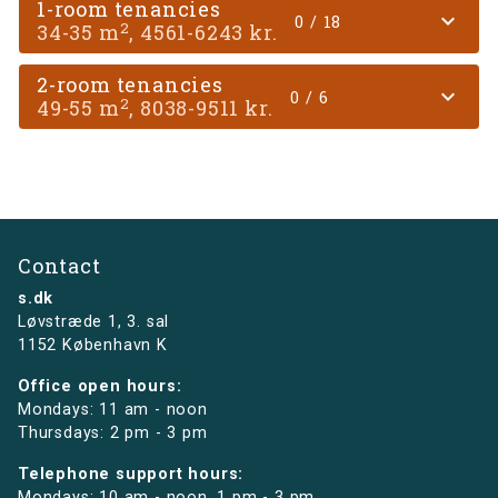
1-room tenancies
expand_more
0 / 18
2
34-35 m
, 4561-6243 kr.
2-room tenancies
expand_more
0 / 6
2
49-55 m
, 8038-9511 kr.
Contact
s.dk
Løvstræde 1,
3. sal
1152 København K
Office open hours:
Mondays: 11 am - noon
Thursdays: 2 pm - 3 pm
Telephone support hours:
Mondays: 10 am - noon, 1 pm - 3 pm