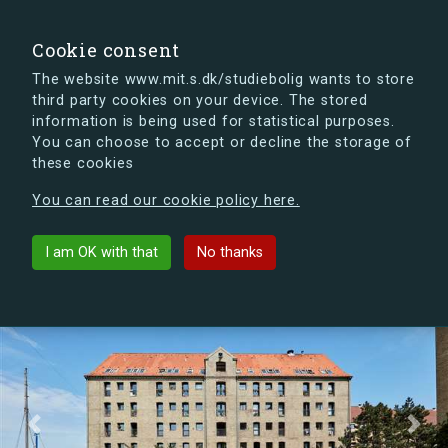
search
Search
Sign in
s.dk
Cookie consent
The website www.mit.s.dk/studiebolig wants to store
third party cookies on your device. The stored
s.dk is getting a new look soon. If you're curious, you
information is being used for statistical purposes.
can already take a peek at what the new s.dk will look
You can choose to accept or decline the storage of
like.
these cookies
See the new s.dk
You can read our cookie policy here.
Bodenhoffs Plads
arrow_back
List buildings
I am OK with that
No thanks
Previous
Next