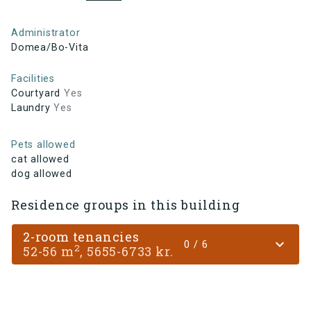
Administrator
Domea/Bo-Vita
Facilities
Courtyard
Yes
Laundry
Yes
Pets allowed
cat allowed
dog allowed
Residence groups in this building
2-room tenancies
expand_more
0 / 6
2
52-56 m
, 5655-6733 kr.