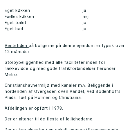
Eget køkken
ja
Fælles køkken
nej
Eget toilet
ja
Eget bad
ja
Ventetiden
på boligerne på denne ejendom er typisk over
12 måneder.
Storbybeliggenhed med alle faciliteter inden for
rækkevidde og med gode trafikforbindelser herunder
Metro.
Christianshavnermiljø med kanaler m.v. Beliggende i
nordenden af Overgaden oven Vandet, ved Bodenhoffs
Plads. Tæt på Holmen og Christiania.
Afdelingen er opført i 1978.
Der er altaner til de fleste af lejlighederne.
Der er kun elevator i en enkelt opgang (Prinsessegade