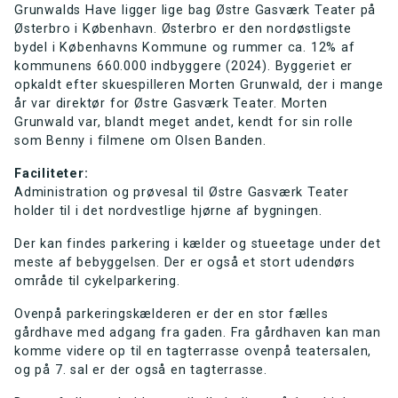
Grunwalds Have ligger lige bag Østre Gasværk Teater på
Østerbro i København. Østerbro er den nordøstligste
bydel i Københavns Kommu­ne og rummer ca. 12% af
kommunens 660.000 indbyggere (2024).
Byggeriet er
opkaldt efter skuespilleren Morten Grunwald, der i mange
år var direktør for Østre Gasværk Teater. Morten
Grunwald var, blandt meget andet, kendt for sin rolle
som Benny i filmene om Olsen Banden.
Faciliteter:
Administration og prøvesal til Østre Gasværk Teater
holder til i det nordvestlige hjørne af bygningen.
Der kan findes parkering i kælder og stueetage under det
meste af bebyggelsen. Der er også et stort udendørs
område til cykelparkering.
Ovenpå parkeringskælderen er der en stor fælles
gårdhave med adgang fra gaden. Fra gårdhaven kan man
komme videre op til en tagterrasse ovenpå teatersalen,
og på 7. sal er der også en tagterrasse.