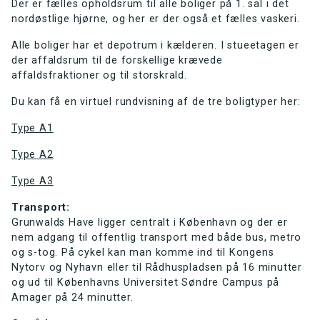
Der er fælles opholdsrum til alle boliger på 1. sal i det
nordøstlige hjørne, og her er der også et fælles vaskeri.
Alle boliger har et depotrum i kælderen. I stueetagen er
der affaldsrum til de forskellige krævede
affaldsfraktioner og til storskrald.
Du kan få en virtuel rundvisning af de tre boligtyper her:
Type A1
Type A2
Type A3
Transport:
Grunwalds Have ligger centralt i København og der er
nem adgang til offentlig transport med både bus, metro
og s-tog.
På cykel kan man komme ind til Kongens
Nytorv og Nyhavn eller til Rådhuspladsen på 16 minutter
og ud til Københavns Universitet Søndre Campus på
Amager på 24 minutter.