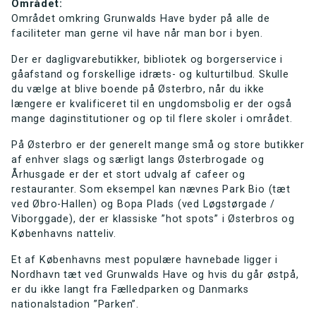
Området:
Området omkring Grunwalds Have byder på alle de
faciliteter man gerne vil have når man bor i byen.
Der er dagligvarebutikker, bibliotek og borgerservice i
gåafstand og forskellige idræts- og kulturtilbud. Skulle
du vælge at blive boende på Østerbro, når du ikke
længere er kvalificeret til en ungdomsbolig er der også
mange daginstitutioner og op til flere skoler i området.
På Østerbro er der generelt mange små og store butikker
af enhver slags og særligt langs Østerbrogade og
Århusgade er der et stort udvalg af cafeer og
restauranter. Som eksempel kan nævnes Park Bio (tæt
ved Øbro-Hallen) og Bopa Plads (ved Løgstørgade /
Viborggade), der er klassiske ”hot spots” i Østerbros og
Københavns natteliv.
Et af Københavns mest populære havnebade ligger i
Nordhavn tæt ved Grunwalds Have og hvis du går østpå,
er du ikke langt fra Fælledparken og Danmarks
nationalstadion ”Parken”.