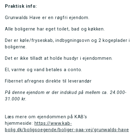
Praktisk info:
Grunwalds Have er en røgfri ejendom.
Alle boligerne har eget toilet, bad og køkken.
Der er køle/fryseskab, indbygningsovn og 2 kogeplader i
boligerne.
Det er ikke tilladt at holde husdyr i ejendommen.
El, varme og vand betales a conto.
Fibernet afregnes direkte til leverandør
På denne ejendom er der indskud på mellem ca. 24.000-
31.000 kr.
Læs mere om ejendommen på KAB's
hjemmeside:
https://www.kab-
bolig.dk/boligsoegende/boliger-paa-vej/grunwalds-have