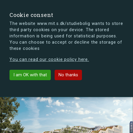
search
Search
Sign in
s.dk
Cookie consent
The website www.mit.s.dk/studiebolig wants to store
third party cookies on your device. The stored
s.dk is getting a new look soon. If you're curious, you
information is being used for statistical purposes.
can already take a peek at what the new s.dk will look
You can choose to accept or decline the storage of
like.
these cookies
See the new s.dk
You can read our cookie policy here.
Grunwalds Have
arrow_back
List buildings
I am OK with that
No thanks
Previous
Next