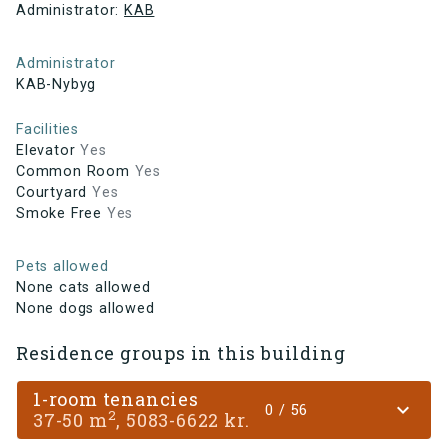
Administrator:
KAB
Administrator
KAB-Nybyg
Facilities
Elevator
Yes
Common Room
Yes
Courtyard
Yes
Smoke Free
Yes
Pets allowed
None cats allowed
None dogs allowed
Residence groups in this building
1-room tenancies
expand_more
0 / 56
2
37-50 m
, 5083-6622 kr.