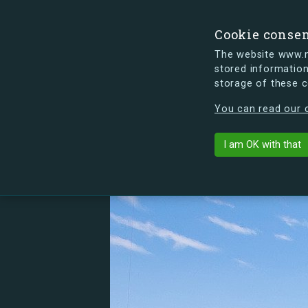
Cookie conse
The website www.mi
stored information
storage of these 
s.dk is getting a new look soon. If y
You can read our c
Tårnby Kollegi
arrow_back
List buildings
I am OK with that