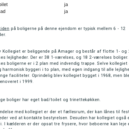
oilet
ja
bad
ja
tiden
på boligerne på denne ejendom er typisk mellem 6 - 12
er.
 Kollegiet er beliggende på Amager og består af flotte 1- og 
es lejligheder. Der er 38 1-værelses, og 18 2-værelses boliger.
es boligerne er i 2 plan med indvendig trappe. Selve kollegiet 
g harmonisk byggeri i to plan, med egen indgang til alle lejligh
ge faciliteter. Oprindelig blev kollegiet bygget i 1968, men bl
renoveret i 1999.
ge boliger har eget bad/toilet og trinettekøkken.
indelse med kollegiet er der et fællesrum, der kan lånes til fes
heder ved at kontakte bestyrelsen. Desuden har kollegiet også 
i. I kælderen er der opsat tre frysere, hvor beboerne kan leje 