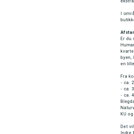
ekstra
I områ
butikk
Afsta
Er du
Humani
kvarte
byen, 
en lil
Fra ko
- ca.
- ca. 
- ca. 
Blegda
Naturv
KU og 
Det vi
Indre 