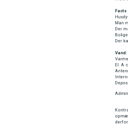
Facts
Husdyr
Man må
Der må
Bolige
Der ka
Vand:
Varme
El: A 
Antenn
Intern
Depos
Admin
Kontra
opmær
derfo