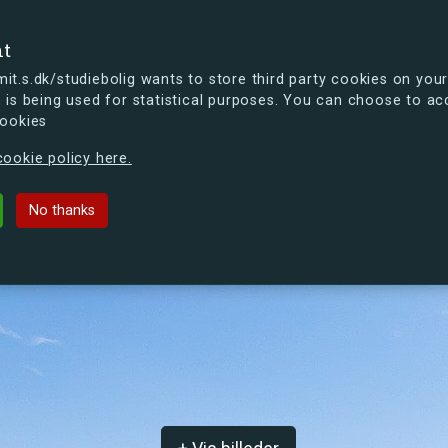
se
nt
t.s.dk/studiebolig wants to store third party cookies on your
 is being used for statistical purposes. You can choose to ac
cookies
ou're curious, you can already take a peek at what the new s.dk
ookie policy here.
et
No thanks