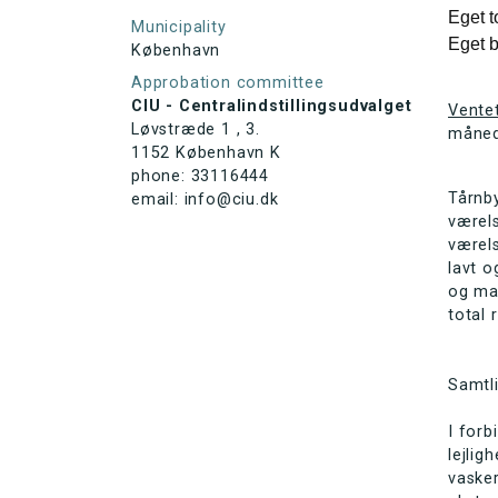
Eget t
Municipality
Eget 
København
Approbation committee
CIU - Centralindstillingsudvalget
Vente
Løvstræde 1 , 3.
måned
1152 København K
phone: 33116444
Tårnby
email: info@ciu.dk
værels
værels
lavt o
og man
total 
Samtli
I forb
lejlig
vasker