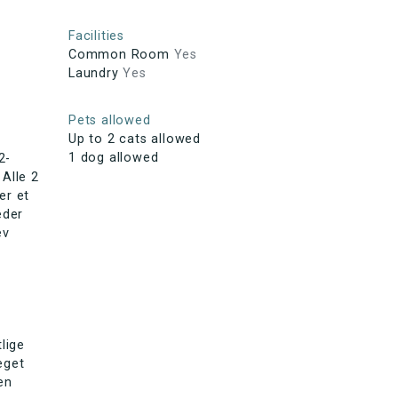
Facilities
Common Room
Yes
Laundry
Yes
Pets allowed
Up to 2 cats allowed
1 dog allowed
2-
 Alle 2
er et
eder
ev
tlige
eget
en