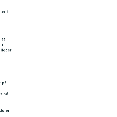
er til
 et
 i
 ligger
t på
et på
du er i