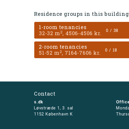
Residence groups in this building
1-room tenancies
0 / 38
2
32-32 m
, 4506-4506 kr.
2-room tenancies
0 / 18
2
51-52 m
, 7164-7606 kr.
Contact
s.dk
Offic
Løvstræde 1,
3. sal
Monda
1152 København K
Thurs