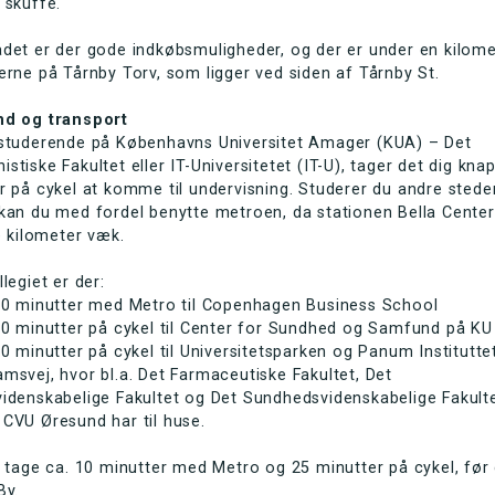
 skuffe.
det er der gode indkøbsmuligheder, og der er under en kilomet
erne på Tårnby Torv, som ligger ved siden af Tårnby St.
nd og transport
 studerende på Københavns Universitet Amager (KUA) – Det
stiske Fakultet eller IT-Universitetet (IT-U), tager det dig knap
r på cykel at komme til undervisning. Studerer du andre steder
kan du med fordel benytte metroen, da stationen Bella Center
le kilometer væk.
llegiet er der:
 20 minutter med Metro til Copenhagen Business School
30 minutter på cykel til Center for Sundhed og Samfund på KU
40 minutter på cykel til Universitetsparken og Panum Institutte
msvej, hvor bl.a. Det Farmaceutiske Fakultet, Det
idenskabelige Fakultet og Det Sundhedsvidenskabelige Fakult
CVU Øresund har til huse.
l tage ca. 10 minutter med Metro og 25 minutter på cykel, før 
By.