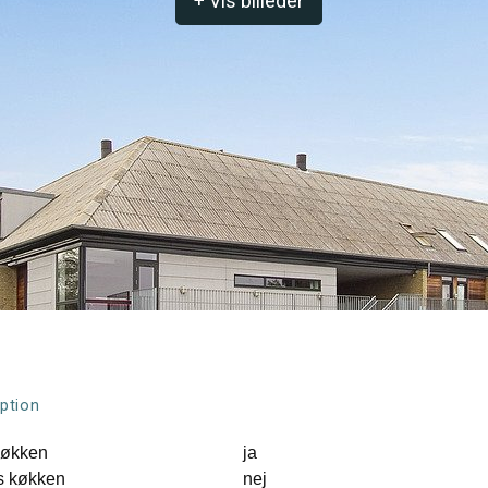
+ Vis billeder
ption
køkken
ja
s køkken
nej