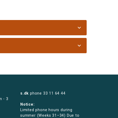
expand_more
expand_more
s.dk
phone
33 11 64 44
m - 3
Notice:
Limited phone hours during
summer (Weeks 31–34) Due to