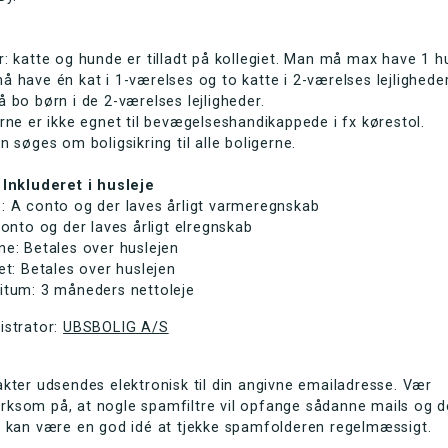
: katte og hunde er tilladt på kollegiet. Man må max have 1 h
 have én kat i 1-værelses og to katte i 2-værelses lejlighede
 bo børn i de 2-værelses lejligheder.
rne er ikke egnet til bevægelseshandikappede i fx kørestol.
n søges om boligsikring til alle boligerne.
 Inkluderet i husleje
: A conto og der laves årligt varmeregnskab
conto og der laves årligt elregnskab
e: Betales over huslejen
et: Betales over huslejen
itum: 3 måneders nettoleje
istrator:
UBSBOLIG A/S
kter udsendes elektronisk til din angivne emailadresse. Vær
ksom på, at nogle spamfiltre vil opfange sådanne mails og d
r kan være en god idé at tjekke spamfolderen regelmæssigt.