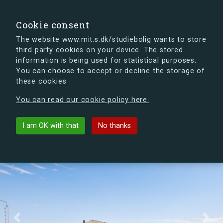
search
Search
Sign in
s.dk
Cookie consent
The website www.mit.s.dk/studiebolig wants to store
third party cookies on your device. The stored
s.dk is getting a new look soon. If you're curious, you
information is being used for statistical purposes.
can already take a peek at what the new s.dk will look
You can choose to accept or decline the storage of
like.
these cookies
See the new s.dk
You can read our cookie policy here.
Tårnby Kollegiet
arrow_back
List buildings
I am OK with that
No thanks
Previous
Next