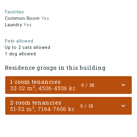
Facilities
Common Room
Yes
Laundry
Yes
Pets allowed
Up to 2 cats allowed
1 dog allowed
Residence groups in this building
1-room tenancies
expand_more
0 / 38
2
32-32 m
, 4506-4506 kr.
2-room tenancies
expand_more
0 / 18
2
51-52 m
, 7164-7606 kr.