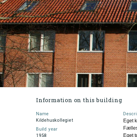
Information on this building
Name
Descri
Kildehuskollegiet
Eget 
Fælle
Build year
Eget t
1958