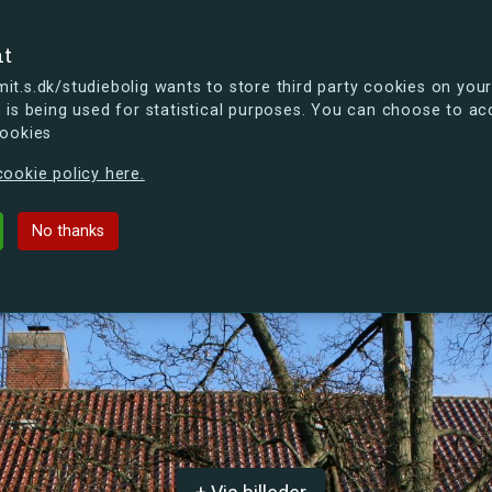
se
nt
t.s.dk/studiebolig wants to store third party cookies on your
 is being used for statistical purposes. You can choose to ac
cookies
ou're curious, you can already take a peek at what the new s.dk
ookie policy here.
iet
No thanks