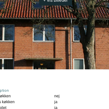
+ Vis billeder
ption
køkken
nej
s køkken
ja
oilet
ja