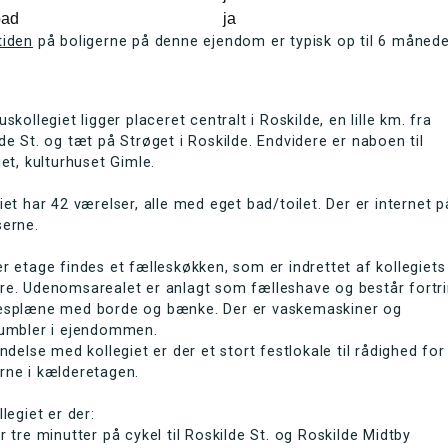
bad
ja
tiden
på boligerne på denne ejendom er typisk op til 6 måned
uskollegiet ligger placeret centralt i Roskilde, en lille km. fra
de St. og tæt på Strøget i Roskilde. Endvidere er naboen til
iet, kulturhuset Gimle.
iet har 42 værelser, alle med eget bad/toilet. Der er internet p
serne.
r etage findes et fælleskøkken, som er indrettet af kollegiets
re. Udenomsarealet er anlagt som fælleshave og består fortri
æsplæne med borde og bænke. Der er vaskemaskiner og
tumbler i ejendommen.
indelse med kollegiet er der et stort festlokale til rådighed for
rne i kælderetagen.
llegiet er der:
r tre minutter på cykel til Roskilde St. og Roskilde Midtby