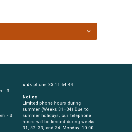
expand_more
s.dk
phone
33 11 64 44
m - 3
Notice:
Limited phone hours during
summer (Weeks 31–34) Due to
pm - 3
summer holidays, our telephone
hours will be limited during weeks
31, 32, 33, and 34: Monday: 10:00