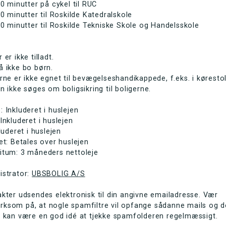
20 minutter på cykel til RUC
10 minutter til Roskilde Katedralskole
10 minutter til Roskilde Tekniske Skole og Handelsskole
 er ikke tilladt.
 ikke bo børn.
rne er ikke egnet til bevægelseshandikappede, f.eks. i kørestol
n ikke søges om boligsikring til boligerne.
 Inkluderet i huslejen
Inkluderet i huslejen
kluderet i huslejen
et: Betales over huslejen
itum: 3 måneders nettoleje
istrator:
UBSBOLIG A/S
kter udsendes elektronisk til din angivne emailadresse. Vær
ksom på, at nogle spamfiltre vil opfange sådanne mails og d
r kan være en god idé at tjekke spamfolderen regelmæssigt.