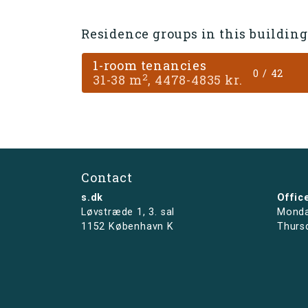
Residence groups in this building
1-room tenancies
0 / 42
2
31-38 m
, 4478-4835 kr.
Contact
s.dk
Offic
Løvstræde 1,
3. sal
Monda
1152 København K
Thurs