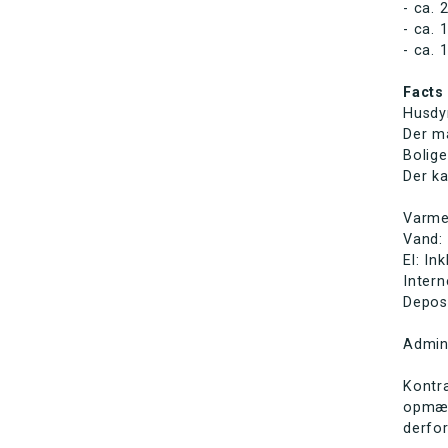
- ca. 
- ca. 
- ca. 
Facts
Husdyr
Der må
Bolige
Der ka
Varme:
Vand: 
El: In
Intern
Depos
Admin
Kontra
opmær
derfo