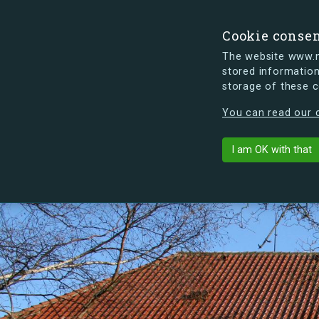
Cookie conse
The website www.mi
stored information
storage of these 
s.dk is getting a new look soon. If y
You can read our c
Kildehuskolleg
arrow_back
List buildings
I am OK with that