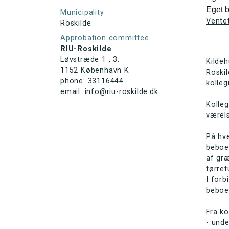
Eget 
Municipality
Vente
Roskilde
Approbation committee
RIU-Roskilde
Løvstræde 1 , 3.
Kildeh
1152 København K
Roskil
phone: 33116444
kolleg
email: info@riu-roskilde.dk
Kolleg
værel
På hve
beboe
af gr
tørre
I forb
beboe
Fra ko
- unde