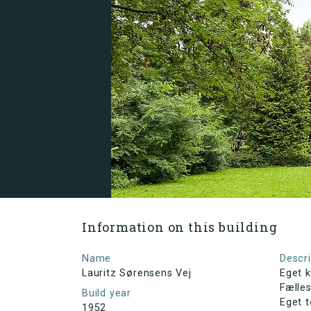
Information on this building
Name
Descri
Lauritz Sørensens Vej
Eget 
Fælle
Build year
Eget t
1952