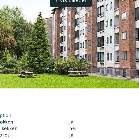
+ Vis billeder
ption
køkken
ja
s køkken
nej
oilet
ja