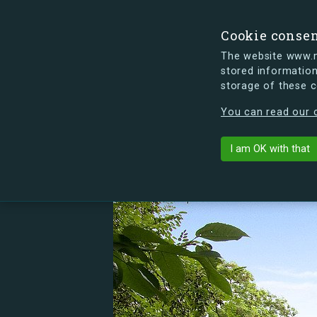
Cookie conse
The website www.mi
stored information
storage of these 
s.dk is getting a new look soon. If y
You can read our c
Lauritz Sørense
arrow_back
List buildings
I am OK with that