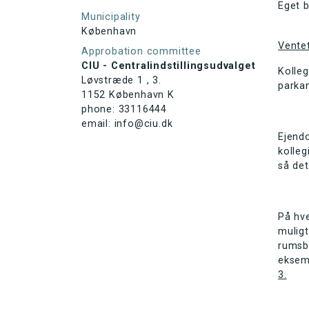
Eget 
Municipality
København
Vente
Approbation committee
CIU - Centralindstillingsudvalget
Kolleg
Løvstræde 1 , 3.
parka
1152 København K
phone: 33116444
email: info@ciu.dk
Ejend
kolleg
så det
På hve
muligt
rumsbo
eksem
3.