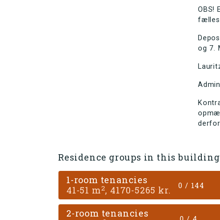
OBS! E
fælles
Depos
og 7. 
Lauri
Admin
Kontra
opmær
derfo
Residence groups in this building
1-room tenancies
0 / 144
2
41-51 m
, 4170-5265 kr.
2-room tenancies
0 / 4