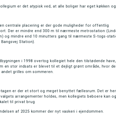
llegium er det atypisk ved, at alle boliger har eget køkken og
n centrale placering er der gode muligheder for offentlig
port. Der er mindre end 300 m til nærmeste metrostation (Lin
n) og mindre end 10 minutters gang til nærmeste S-togs-stat
 Bangsvej Station).
bygningen i 1998 overtog kollegiet hele den tilstødende have,
 en stor indsats er blevet til et dejligt grønt område, hvor de
t andet grilles om sommeren.
etagen er der et stort og meget benyttet fællesrum. Det er he
dvalgets arrangementer holdes, men kollegiets beboere kan o
kalet til privat brug.
yndelsen af 2025 kommer der nyt vaskeri i ejendommen.