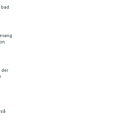
 bad.
devang
ion
 der
r
r
gså