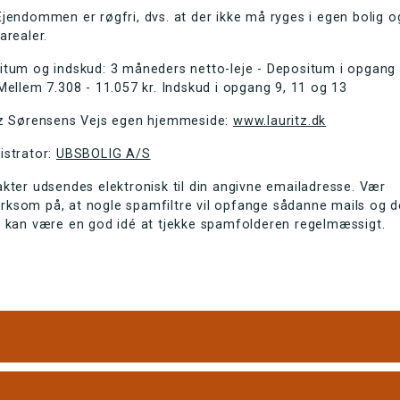
jendommen er røgfri, dvs. at der ikke må ryges i egen bolig o
arealer.
itum og indskud: 3 måneders netto-leje - Depositum i opgang 
Mellem 7.308 - 11.057 kr. Indskud i opgang 9, 11 og 13
tz Sørensens Vejs egen hjemmeside:
www.lauritz.dk
istrator:
UBSBOLIG A/S
kter udsendes elektronisk til din angivne emailadresse. Vær
ksom på, at nogle spamfiltre vil opfange sådanne mails og d
r kan være en god idé at tjekke spamfolderen regelmæssigt.