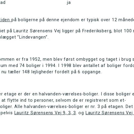
bad
ja
tiden
på boligerne på denne ejendom er typisk over 12 månede
iet på Lauritz Sørensens Vej ligger på Frederiksberg, blot 100
nlægget ”Lindevangen”.
ommen er fra 1952, men blev først ombygget og taget i brug
ium med 74 boliger i 1994. I 1998 blev antallet af boliger ford
 nu tæller 148 lejligheder fordelt på 6 opgange.
r etage er der en halvanden-værelses-boliger. I disse boliger 
 at flytte ind to personer, selvom de er registreret som et-
liger. Alle halvanden-værelses-boliger er nr. 3 på etagen. Det
pelvis
Lauritz Sørensens Vej 9, 3, 3
. og
Lauritz Sørensens Vej 7