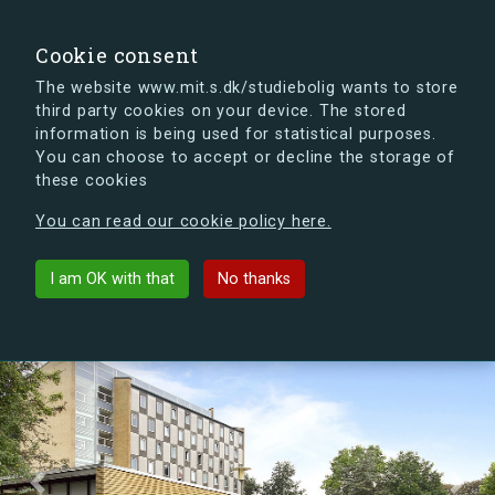
search
Search
Sign in
s.dk
Cookie consent
The website www.mit.s.dk/studiebolig wants to store
third party cookies on your device. The stored
s.dk is getting a new look soon. If you're curious, you
information is being used for statistical purposes.
can already take a peek at what the new s.dk will look
You can choose to accept or decline the storage of
like.
these cookies
See the new s.dk
You can read our cookie policy here.
Sundby Kollegiet
arrow_back
List buildings
I am OK with that
No thanks
Previous
Next