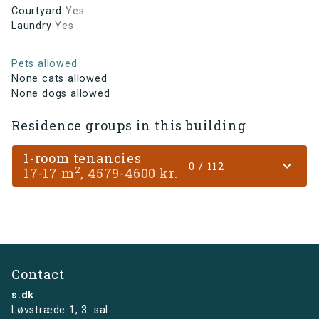
Courtyard
Yes
Laundry
Yes
Pets allowed
None cats allowed
None dogs allowed
Residence groups in this building
1-room tenancies
expand_more
0 / 112
2
17-17 m
, 4579-4600 kr.
Contact
s.dk
Løvstræde 1,
3. sal